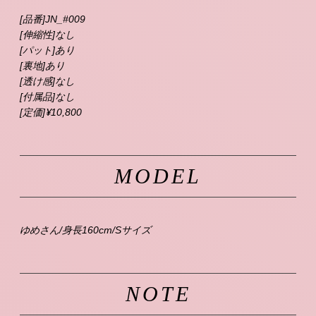
[品番]JN_#009
[伸縮性]なし
[パット]あり
[裏地]あり
[透け感]なし
[付属品]なし
[定価]\10,800
MODEL
ゆめさん/身長160cm/Sサイズ
NOTE