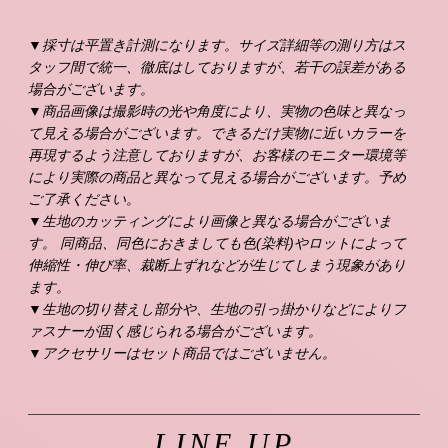
▼採寸は平置き計測になります。サイズ詳細等の測り方はス
タッフ間で統一、徹底はしておりますが、若干の誤差がある
場合がございます。
▼商品画像は撮影時の光や角度により、実物の色味と異なっ
て見える場合がございます。できるだけ実物に近いカラーを
再現するよう注意しておりますが、お客様のモニター環境等
により実際の商品と異なって見える場合がございます。予め
ご了承ください。
▼生地のカッティングにより画像と異なる場合がございま
す。 同商品、同色におきましても色(染料)やロットによって
伸縮性・伸び率、裁断上ずれなどが生じてしまう現象があり
ます。
▼生地の切り替えし部分や、生地の引っ掛かりなどによりフ
ァスナーが固く感じられる場合がございます。
▼アクセサリーはセット商品ではございません。
LINE UP